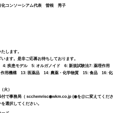
有化コンソーシアム代表 曽根 秀子
いたします。
ざいます。是非ご応募お待ちしております。
細胞 4: 疾患モデル 5: オルガノイド 6: 新規試験法7: 薬理作用 
lico 12: 作用機構 13: 医薬品 14: 農薬・化学物質 15: 食品 
日（火）
務局（ scchemrisc◉wkm.co.jp (◉を@に変えてく
かを選択してください。