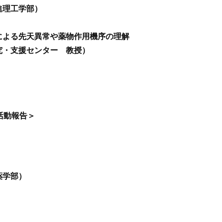
進理工学部）
による先天異常や薬物作用機序の理解
究・支援センター 教授）
ム活動報告＞
薬学部）