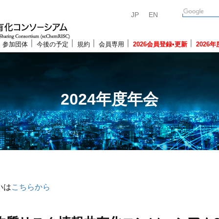
JP
EN
参加団体
今後の予定
規約
会員専用
2026会員登録•更新
2026
2024年度年会
いは
こちらから